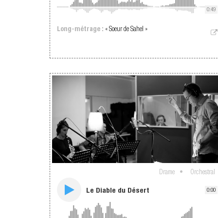
0:49
Long-métrage :
« Soeur de Sahel »
Drame
Orchestral
Le Diable du Désert
0:00