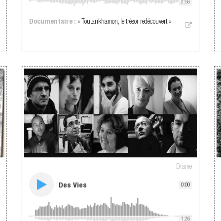
2:58
Documentaire :
« Toutankhamon, le trésor redécouvert »
Drame
Des Vies
0:00
1:26