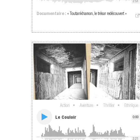
2:51
Documentaire :
« Toutankhamon, le trésor redécouvert »
Action
Aventure
Thriller
Ethnique
Le Couloir
0:00
2:21