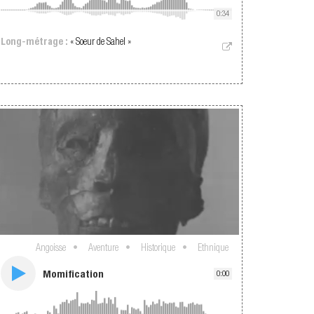
0:34
Long-métrage :
« Soeur de Sahel »
Angoisse
Aventure
Historique
Ethnique
Momification
0:00