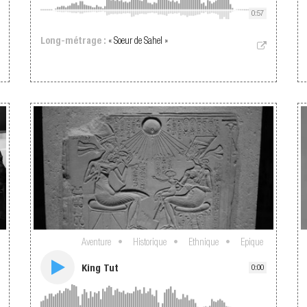
0:57
Long-métrage :
« Soeur de Sahel »
Aventure
Historique
Ethnique
Epique
King Tut
0:00