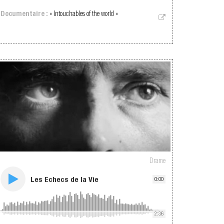
Documentaire :
« Intouchables of the world »
Drame
Les Echecs de la Vie
0:00
2:36