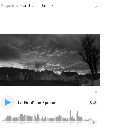
Magazine :
« Un Jour Un Destin »
Drame
La Fin d'une Epoque
0:00
1:54