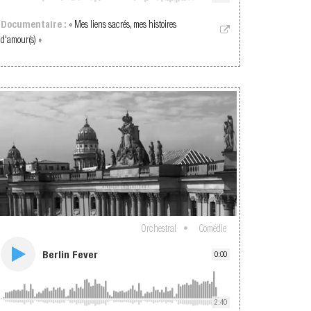
Documentaire :
« Mes liens sacrés, mes histoires
d'amour(s) »
Orchestral
Comédie
Berlin Fever
0:00
2:40