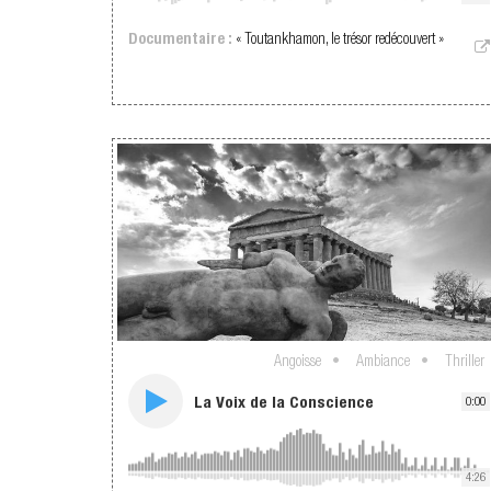
Documentaire :
« Toutankhamon, le trésor redécouvert »
Angoisse
Ambiance
Thriller
La Voix de la Conscience
0:00
4:26