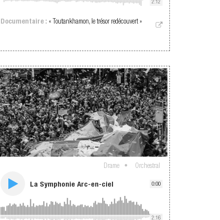
2:12
Documentaire :
« Toutankhamon, le trésor redécouvert »
Drame
Orchestral
La Symphonie Arc-en-ciel
0:00
2:16