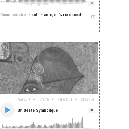
3:08
Documentaire :
« Toutankhamon, le trésor redécouvert »
Aventure
Drame
Historique
Ethnique
Un Geste Symbolique
0:00