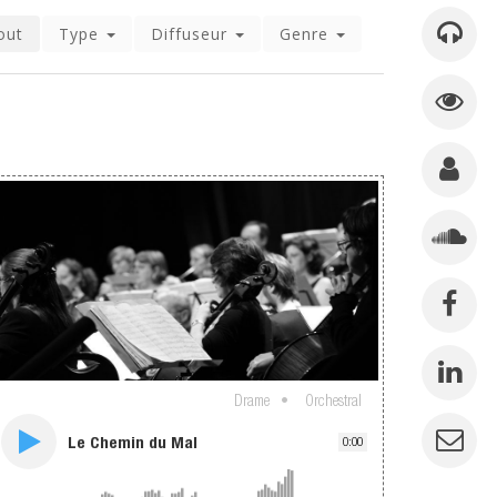
out
Type
Diffuseur
Genre
Drame
Orchestral
Le Chemin du Mal
0:00