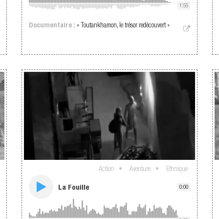
1:55
Documentaire :
« Toutankhamon, le trésor redécouvert »
Action
Aventure
Ethnique
La Fouille
0:00