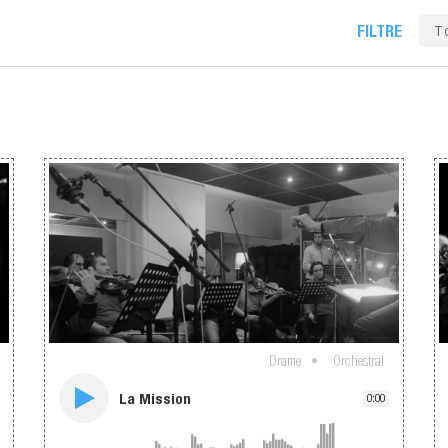
T
FILTRE
Drame
Orchestral
La Mission
0:00