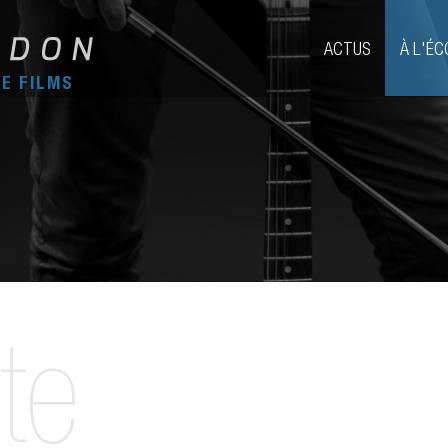
ACTUS
À L'É
DE FILMS
te