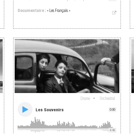
Documentaire :
« Les Français »
Drame
Orchestral
Les Souvenirs
0:00
4:46