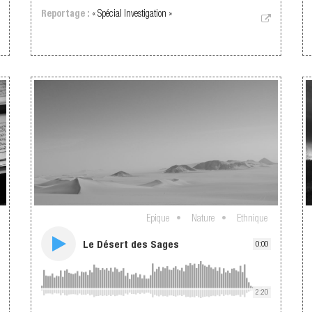
Reportage :
« Spécial Investigation »
Epique
Nature
Ethnique
Le Désert des Sages
0:00
2:20