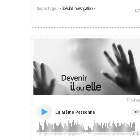
Reportage :
« Spécial Investigation »
Trip-hop
La Même Personne
0:00
2:18