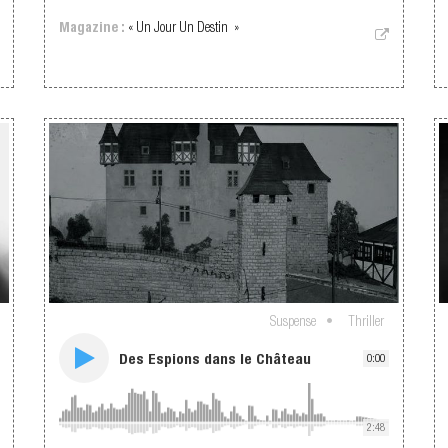
Magazine :
« Un Jour Un Destin »
Suspense
Thriller
Des Espions dans le Château
0:00
2:48