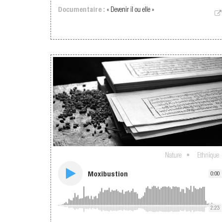
Documentaire :
« Devenir il ou elle »
Nature
Ethnique
Moxibustion
0:00
2:23