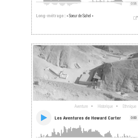
0:58
Long-métrage :
« Soeur de Sahel »
Aventure
Historique
Ethnique
Les Aventures de Howard Carter
0:00