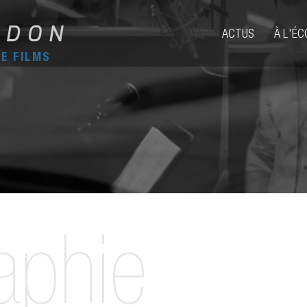
ACTUS
À L'É
DE FILMS
aphie