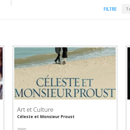
T
FILTRE
Art et Culture
Céleste et Monsieur Proust